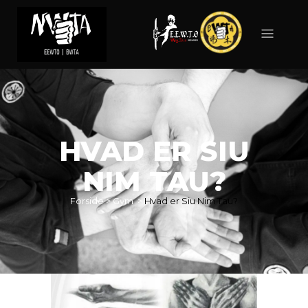
HVAD ER SIU
NIM TAU?
Forside
>
Gym
>
Hvad er Siu Nim Tau?