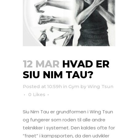
12 MAR
HVAD ER
SIU NIM TAU?
Posted at 10:59h
in
Gym
by
Wing Tsun
0
Likes
Siu Nim Tau er grundformen i Wing Tsun
og fungerer som roden til alle andre
teknikker i systemet. Den kaldes ofte for
“frøet” i kampsporten, da den udvikler