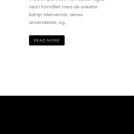
ned i formålet med de enkelte
kamp-elementer, deres
anvendelser, og...
READ MORE