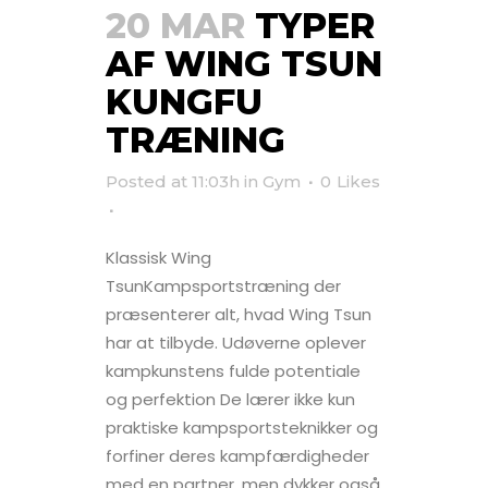
20 MAR
TYPER
AF WING TSUN
KUNGFU
TRÆNING
Posted at 11:03h
in
Gym
0
Likes
Klassisk Wing
TsunKampsportstræning der
præsenterer alt, hvad Wing Tsun
har at tilbyde. Udøverne oplever
kampkunstens fulde potentiale
og perfektion De lærer ikke kun
praktiske kampsportsteknikker og
forfiner deres kampfærdigheder
med en partner, men dykker også