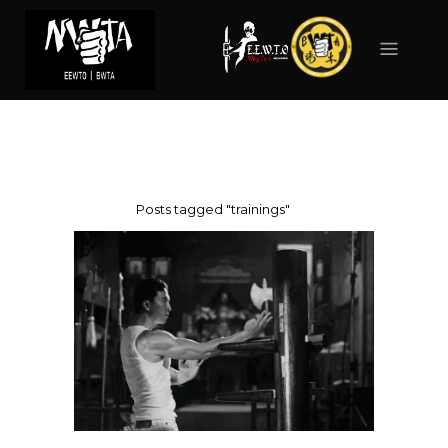
TRAININGS
TAG
Forside
>
Posts tagged "trainings"