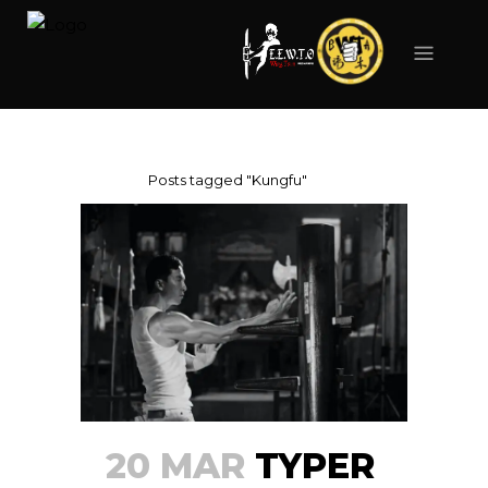
KUNGFU TAG
Forside
>
Posts tagged "Kungfu"
20 MAR
TYPER