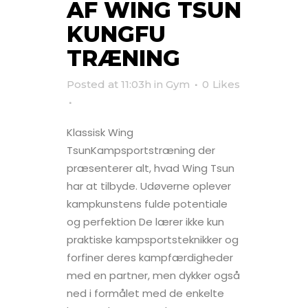
AF WING TSUN
KUNGFU
TRÆNING
Posted at 11:03h
in
Gym
0
Likes
Klassisk Wing
TsunKampsportstræning der
præsenterer alt, hvad Wing Tsun
har at tilbyde. Udøverne oplever
kampkunstens fulde potentiale
og perfektion De lærer ikke kun
praktiske kampsportsteknikker og
forfiner deres kampfærdigheder
med en partner, men dykker også
ned i formålet med de enkelte