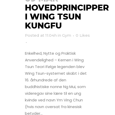
HOVEDPRINCIPPER
I WING TSUN
KUNGFU
Posted at 11:04h
in
Gym
0
Likes
Enkelhed, Nytte og Praktisk
Anvendelighed – Kernen i Wing
Tsun Teori Ifølge legenden blev
Wing Tsun-systemet skabt i det
16. århundrede af den
buddhistiske nonne Ng Mui, som
videregav sine lære til en ung
kvinde ved navn Ym Ving Chun
(hvis navn oversat fra kinesisk
betyder...