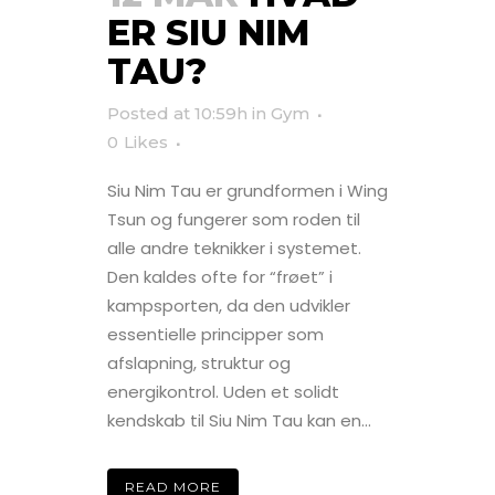
ER SIU NIM
TAU?
Posted at 10:59h
in
Gym
0
Likes
Siu Nim Tau er grundformen i Wing
Tsun og fungerer som roden til
alle andre teknikker i systemet.
Den kaldes ofte for “frøet” i
kampsporten, da den udvikler
essentielle principper som
afslapning, struktur og
energikontrol. Uden et solidt
kendskab til Siu Nim Tau kan en...
READ MORE