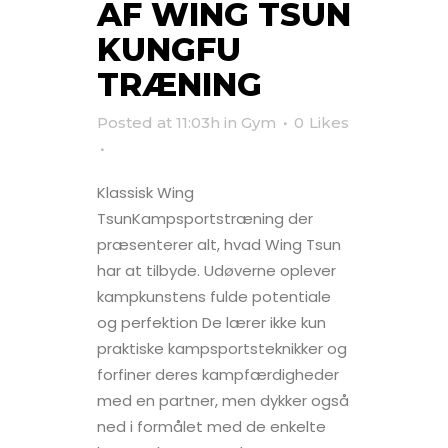
AF WING TSUN
KUNGFU
TRÆNING
Posted at 11:03h
in
Gym
0
Likes
Klassisk Wing
TsunKampsportstræning der
præsenterer alt, hvad Wing Tsun
har at tilbyde. Udøverne oplever
kampkunstens fulde potentiale
og perfektion De lærer ikke kun
praktiske kampsportsteknikker og
forfiner deres kampfærdigheder
med en partner, men dykker også
ned i formålet med de enkelte