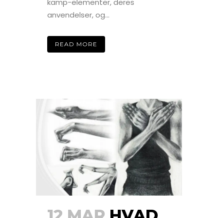
kamp-elementer, deres
anvendelser, og...
READ MORE
12 MAR
HVAD