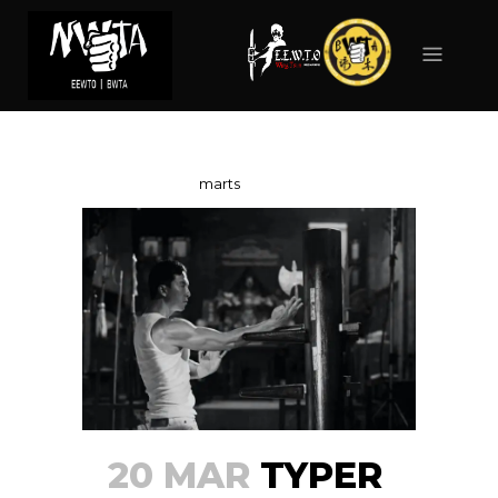
MARTS 2025
Forside
>
2025
>
marts
20 MAR
TYPER