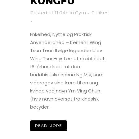
KUNGFU
Posted at 11:04h
in
Gym
0
Likes
Enkelhed, Nytte og Praktisk
Anvendelighed – Kernen i Wing
Tsun Teori Ifølge legenden blev
Wing Tsun-systemet skabt i det
16. århundrede af den
buddhistiske nonne Ng Mui, som
videregav sine lære til en ung
kvinde ved navn Ym Ving Chun
(hvis navn oversat fra kinesisk
betyder...
READ MORE